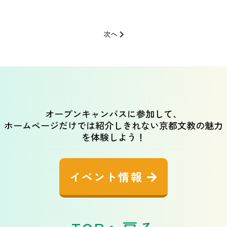
前
後
次へ
の
記
事
へ
の
リ
オープンキャンパスに参加して、
ン
ホームページだけでは紹介しきれない京都文教の魅力
ク
を体験しよう！
イベント情報