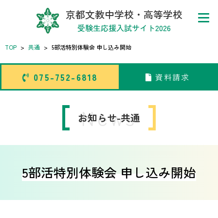
京都文教中学校・高等学校
受験生応援入試サイト2026
TOP
>
共通
>
5部活特別体験会 申し込み開始
075-752-6818
資料請求
075-752-6818
資料請求
トップページ
News
お知らせ-共通
中学校
高等学校
5部活特別体験会 申し込み開始