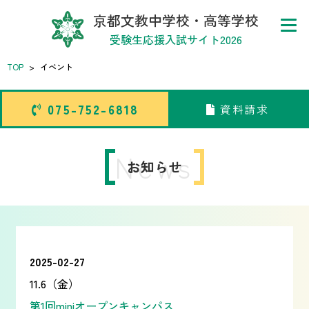
京都文教中学校・高等学校
受験生応援入試サイト2026
TOP
>
イベント
075-752-6818
資料請求
075-752-6818
資料請求
トップページ
News
お知らせ
中学校
高等学校
2025-02-27
11.6（金）
第1回miniオープンキャンパス