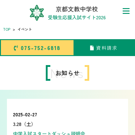
京都文教中学校
受験生応援入試サイト2026
TOP
>
イベント
075-752-6818
資料請求
075-752-6818
資料請求
トップページ
News
お知らせ
中学校
高等学校
2025-02-27
3.28（土）
中学入試スタートダッシュ説明会